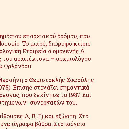
δημόσιου επαρχιακού δρόμου, που
υσείο. Το μικρό, διώροφο κτίριο
ολογική Εταιρεία ο ομογενής Δ.
ς του αρχιτέκτονα – αρχαιολόγου
υ Ορλάνδου.
 Μεσσήνη ο Θεμιστοκλής Σοφούλης
1975). Επίσης στεγάζει σημαντικά
ευνας, που ξεκίνησε το 1987 και
ιστημόνων -συνεργατών του.
θουσες Α, Β, Γ) και εξώστη. Στο
ενεπίγραφα βάθρα. Στο ισόγειο