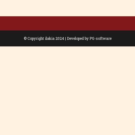
Email:
κόνες
ilakiain@otenet.gr
© Copyright ilakia 2024 | Developed by
PG-software