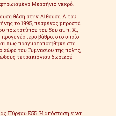
 αφηρωισμένο Μεσσήνιο νεκρό.
χουσα θέση στην Αίθουσα Α του
ήνης το 1995, πεσμένος μπροστά
υ πρωτοτύπου του 5ου αι. π. Χ.,
 προγενέστερο βάθρο, στο οποίο
εται πως πραγματοποιήθηκε στα
ο χώρο του Γυμνασίου της πόλης,
ιώδους τετρακιόνιου δωρικού
ας Πύργου Ε55. Η απόσταση είναι