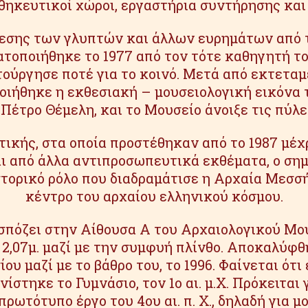
θηκευτικοί χώροι, εργαστήρια συντήρησης και 
θεσης των γλυπτών και άλλων ευρημάτων από 
ατοποιήθηκε το 1977 από τον τότε καθηγητή τ
τούργησε ποτέ για το κοινό. Μετά από εκτετα
οποιήθηκε η εκθεσιακή – μουσειολογική εικόνα
έτρο Θέμελη, και το Μουσείο άνοιξε τις πύλες
ικής, στα οποία προστέθηκαν από το 1987 μέχ
ι από άλλα αντιπροσωπευτικά εκθέματα, ο ση
στορικό ρόλο που διαδραμάτισε η Αρχαία Μεσσ
κέντρο του αρχαίου ελληνικού κόσμου.
σπόζει στην Αίθουσα Α του Αρχαιολογικού Μου
 2,07μ. μαζί με την συμφυή πλίνθο. Αποκαλύφ
ου μαζί με το βάθρο του, το 1996. Φαίνεται ότι
ίστηκε το Γυμνάσιο, τον 1ο αι. μ.Χ. Πρόκειται
ό πρωτότυπο έργο του 4ου αι. π. Χ., δηλαδή για