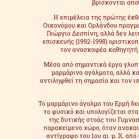
βρίσκονται απο
Η επιμέλεια της πρώτης έκ
Οικονόμου και Ορλάνδου πραγμ
Γεώργιο Δεσπίνη, αλλά δεν λει
επισκευής (1992-1998) οριστικ
τον ανασκαφέα καθηγητή Π
Μέσα από σημαντικά έργα γλυπτ
μαρμάρινα αγάλματα, αλλά κα
αντιληφθεί τη σημασία και τον ι
Το μαρμάρινο άγαλμα του Ερμή δε
το φυσικό και υπολογίζεται στα
της δυτικής στοάς του Γυμνασί
παρακείμενο χώρο, όταν ανακαιν
αντίγραφο του 1ου αι. μ. Χ. απ