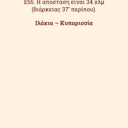
Ε55. Η απόσταση είναι 34 χλμ
(διάρκειας 37’ περίπου).
Ιλάκια – Κυπαρισσία